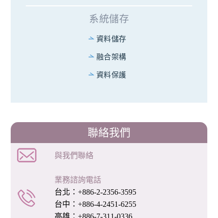
系統儲存
資料儲存
融合架構
資料保護
聯絡我們
與我們聯絡
業務諮詢電話
台北：+886-2-2356-3595
台中：+886-4-2451-6255
高雄：+886-7-311-0336