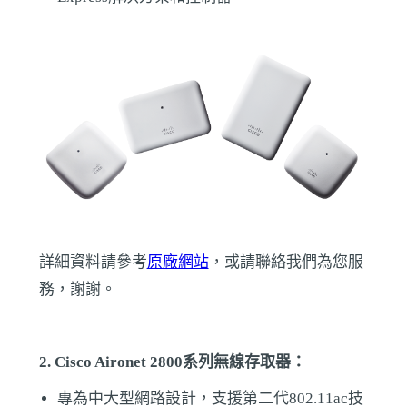
詳細資料請參考
原廠網站
，或請聯絡我們為您服
務，謝謝。
2. Cisco Aironet 2800系列無線存取器：
專為中大型網路設計，支援第二代802.11ac技