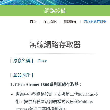
網路設備
首頁
產品資訊
網路設備
無線網路存取器
|
|
|
無線網路存取器
原廠名稱
Cisco
產品簡介
1. Cisco Aironet 1800系列無線存取器：
專為中小型網路設計，支援第二代802.11ac技
術，提供各種靈活部署模式及思科Mobility
Express解决方案和控制器。