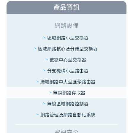
產品資訊
網路設備
區域網路小型交換器
區域網路核心及分佈型交換器
數據中心型交換器
分支機構小型路由器
廣域網路中大型匯聚路由器
無線網路存取器
無線區域網路控制器
網路管理及網路自動化系統
資訊安全