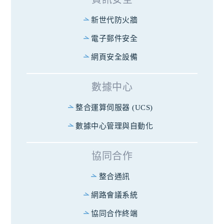
新世代防火牆
電子郵件安全
網頁安全設備
數據中心
整合運算伺服器 (UCS)
數據中心管理與自動化
協同合作
整合通訊
網路會議系統
協同合作終端