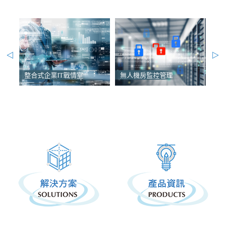
整合式企業IT戰情室
無人機房監控管理
端